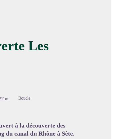
erte Les
image en plein écran
Boucle
211m
uvert à la découverte des
g du canal du Rhône à Sète.