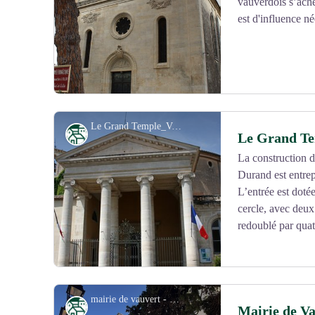
vauverdois s’ach
est d'influence n
Le Grand Temple_Vauvert - Office de tourisme coeur de petite camargue
Patrimoine
Le Grand Te
La construction d
Durand est entrep
Voir l'image en plein écran
L’entrée est doté
cercle, avec deux
redoublé par quat
mairie de vauvert - office de tourisme cœur de petite camargue
Patrimoine
Mairie de V