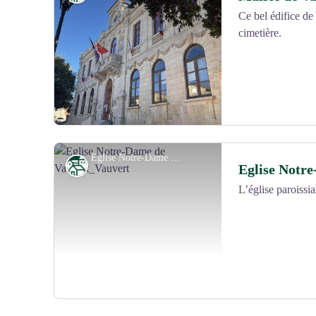
Ce bel édifice de
cimetière.
Voir l'image en plein écran
Eglise Notre-Dame de Vauvert_Vauvert - Chadam communication
Patrimoine
Eglise Notr
L’église paroissia
Voir l'image en plein écran