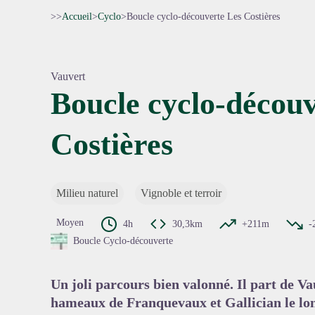
>>
Accueil
>
Cyclo
>
Boucle cyclo-découverte Les Costières
Vauvert
Boucle cyclo-découv
Costières
Voir l'
Milieu naturel
Vignoble et terroir
Moyen
4h
30,3km
+211m
-
Boucle Cyclo-découverte
Un joli parcours bien valonné. Il part de Va
hameaux de Franquevaux et Gallician le lon