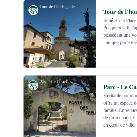
Tour de l'horloge de Vauvert_Vauvert - office de tourisme cœur de petite camargue
Patrimoine
Tour de l'ho
Situé sur la Plac
Posquières, Il s’
Voir l'image en plein écran
possédant une voû
l'unique porte mé
Parc - Le Castellas_Vauvert - OT CPC
Patrimoine
Parc - Le Ca
Véritable poumon 
offre un espace de
Voir l'image en plein écran
famille. Entre ai
de promenade, il 
en cœur de ville.