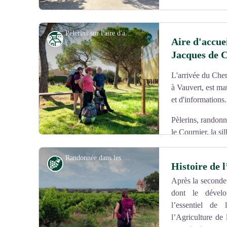
Pèlerins sur l'aire d'accueil du Cournier - Cyril Devauchaux
Patrimoine
Aire d'accuei
Jacques de 
Voir l'image en plein écran
L'arrivée du Che
à Vauvert, est ma
et d'informations.
Pèlerins, randonn
le Cournier, la si
accueille au cœur d'une belle pinède ombragée !
Randonnée dans les vignes de l'AOC Costières de Nîmes - © Office de Tourisme Cœur de Petite Camargue
Vignoble et terroir
Des bancs ainsi qu'un panneau d'informations et de serv
Histoire de 
améliorer votre passage chez nous !
Après la seconde
dont le dévelo
Voir l'image en plein écran
l’essentiel de
l’Agriculture de 