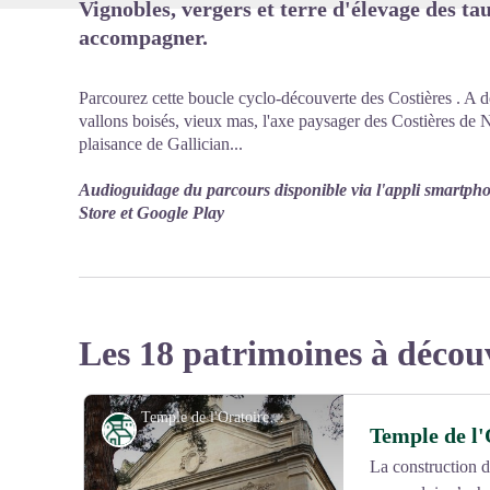
Vignobles, vergers et terre d'élevage des t
accompagner.
Parcourez cette boucle cyclo-découverte des Costières .
A d
vallons boisés, vieux mas, l'axe paysager des Costières de N
plaisance de Gallician...
Audioguidage du parcours disponible via l'appli smartph
Store et Google Play
Les 18 patrimoines à décou
Temple de l'Oratoire de Vauvert_Vauvert - office de tourisme cœur de petite camargue
Patrimoine
Temple de l'
La construction d