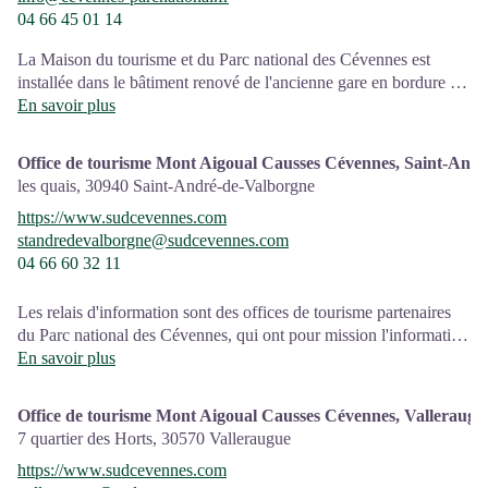
04 66 45 01 14
La Maison du tourisme et du Parc national des Cévennes est
installée dans le bâtiment renové de l'ancienne gare en bordure de
la N106. C'est un espace , d’accueil, d'information et de
En savoir plus
sensibilisation sur l'offre de découverte du territoire, ainsi que sur
les règles à adopter en cœur de Parc, mutualisé entre les équipes
Office de tourisme Mont Aigoual Causses Cévennes, Saint-And
de l'office de tourisme et du Parc.
les quais,
30940
Saint-André-de-Valborgne
Une expo interactive présente le Parc national des Cévennes et
https://www.sudcevennes.com
ses actions.
standredevalborgne@sudcevennes.com
04 66 60 32 11
Sur place : Une boutique, librairie découverte et produits siglés
PNC.
Ouvert toute l'année (se renseigner sur les jours et horaires en
Les relais d'information sont des offices de tourisme partenaires
saison hivernale).
du Parc national des Cévennes, qui ont pour mission l'information
et la sensibilisation sur l'offre de découverte et d'animation ainsi
En savoir plus
que les règles à adopter en cœur de Parc.
Office de tourisme Mont Aigoual Causses Cévennes, Valleraugu
7 quartier des Horts,
30570
Valleraugue
https://www.sudcevennes.com