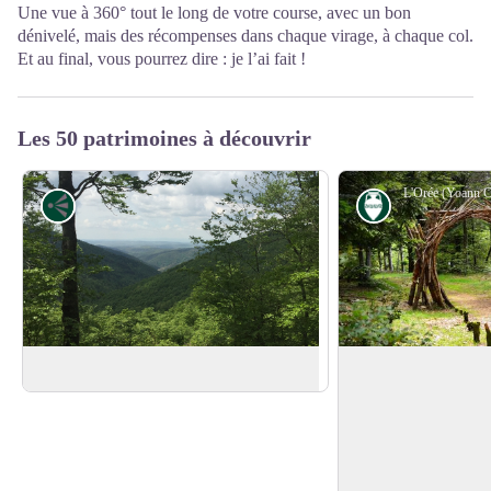
Une vue à 360° tout le long de votre course, avec un bon
dénivelé, mais des récompenses dans chaque virage, à chaque col.
Et au final, vous pourrez dire : je l’ai fait !
Les 50 patrimoines à découvrir
Point de vue
Savoir-faire
La lozère pour Horizon.
L'Orée (Yoann Cré
Une porte, l’ouvertu
d’art dans la nature.
Voir l'image en plein écran
Fusionner et interagi
l’environnement pour