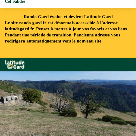
Col Salidès
Rando Gard évolue et devient Latitude Gard
Le site rando.gard.fr est désormais accessible à l’adresse
latitudegard.fr
. Pensez à mettre à jour vos favoris et vos liens.
Pendant une période de transition, l’ancienne adresse vous
redirigera automatiquement vers le nouveau site.
Rando Gard
Col Salidès - N Thomas