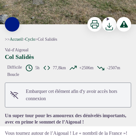
Imprimer
Télécharger
Signaler 
>>
Accueil
>
Cyclo
>
Col Salidès
Val-d'Aigoual
Col Salidès
Difficile
5h
77,8km
+2506m
-2507m
Boucle
Voir l'image en plein écran
Embarquer cet élément afin d'y avoir accès hors
connexion
Un super tour pour les amoureux des dénivelés importants,
avec en prime le sommet de l’Aigoual !
Vous tournez autour de l’Aigoual ! Le « nombril de la France »!