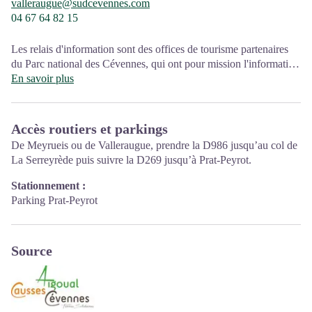
valleraugue@sudcevennes.com
04 67 64 82 15
Les relais d'information sont des offices de tourisme partenaires
du Parc national des Cévennes, qui ont pour mission l'information
et la sensibilisation sur l'offre de découverte et d'animations ainsi
En savoir plus
que les règles à adopter en cœur de Parc.
Ouvert toute l'année (se renseigner pour les jours et horaires
Accès routiers et parkings
d'ouverture en période hivernale)
De Meyrueis ou de Valleraugue, prendre la D986 jusqu’au col de
La Serreyrède puis suivre la D269 jusqu’à Prat-Peyrot.
Stationnement :
Parking Prat-Peyrot
Source