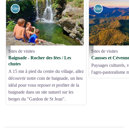
Sites de visites
Sites de visites
Sites de visites
Sites de visites
La cascade St André de Vlaborgne - Béatrice Galzin
Corniche des Cévennes - 
Baignade - Rocher des fées / Les
Causses et Cévenn
chutes
Paysages culturels, v
A 15 mn à pied du centre du village, allez
l'agro-pastoralisme 
découvrir notre coin de baignade, un lieu
idéal pour vous reposer et profiter de la
baignade dans un site naturel sur les
berges du "Gardon de St Jean".