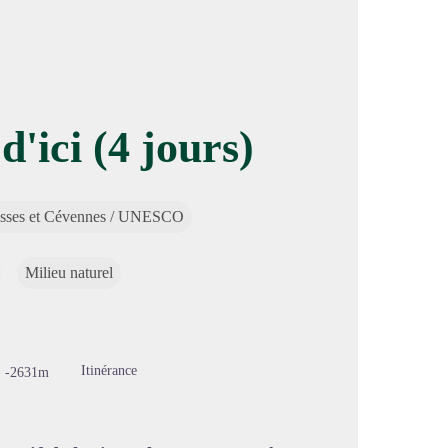
d'ici (4 jours)
image en plein écran
sses et Cévennes / UNESCO
Milieu naturel
Itinérance
-2631m