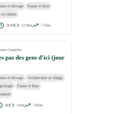
ture et élevage
Faune et flore
e et culture
5h30
12,9km
+756m
uveur-Camprieu
es pas des gens d'ici (jour
ture et élevage
Architecture et village
géologie
Faune et flore
naturel
4h
11km
+582m