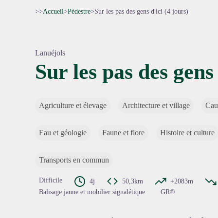
>>
Accueil
>
Pédestre
>
Sur les pas des gens d'ici (4 jours)
Lanuéjols
Sur les pas des gens 
Voir l'
Agriculture et élevage
Architecture et village
Cau
Eau et géologie
Faune et flore
Histoire et culture
Transports en commun
Difficile
4j
50,3km
+2083m
Balisage jaune et mobilier signalétique
GR®