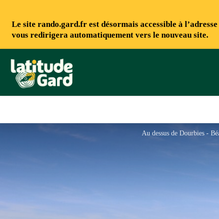
Le site rando.gard.fr est désormais accessible à l’adress
vous redirigera automatiquement vers le nouveau site.
Rando Gard