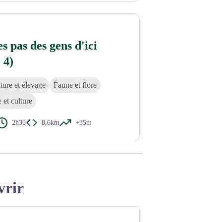
lzin
es pas des gens d'ici
 4)
ture et élevage
Faune et flore
e et culture
2h30
8,6km
+35m
vrir