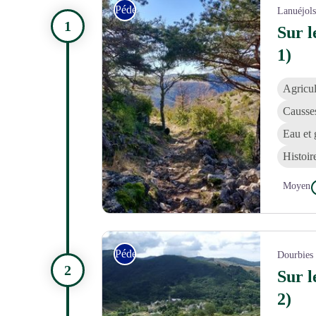
Pédestre
Lanuéjols
Sur l
1)
Agricul
Causse
Eau et 
Histoir
Moyen
Descente sur le village de Trèves - Béatrice Galzin
Pédestre
Dourbies
Sur l
2)