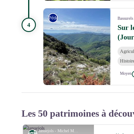
La feuille vert tendre du fayard en été - Béatrice Ga
Pédestre
Bassurels
Sur l
(Jour
Agricul
Histoir
Moyen
vue des 4000 marches - Sylvain Lamboley
Les 50 patrimoines à décou
lanuejols - Michel Monnot