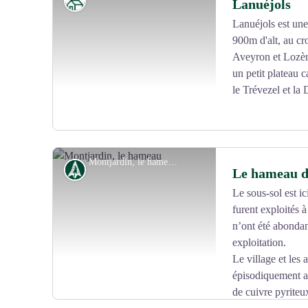
Patrimoine
Lanuéjols
Lanuéjols est un
900m d'alt, au c
Aveyron et Lozère
un petit plateau c
le Trévezel et la
Montjardin, le hameau - Béatrice Galzin
Histoire
Le hameau d
Le sous-sol est ic
furent exploités 
Voir l'image en plein écran
n’ont été abondan
exploitation.
Le village et les
épisodiquement a
de cuivre pyriteu