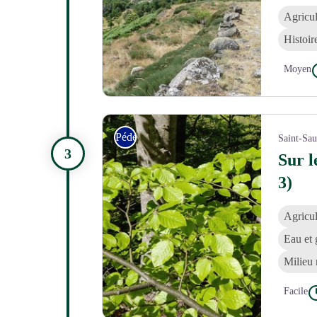
Agricul
Histoir
Moyen
Vue sur la village de Dourbies - N Thomas
Pédestre
Saint-Sa
Sur l
3)
Agricul
Eau et 
Milieu 
Facile