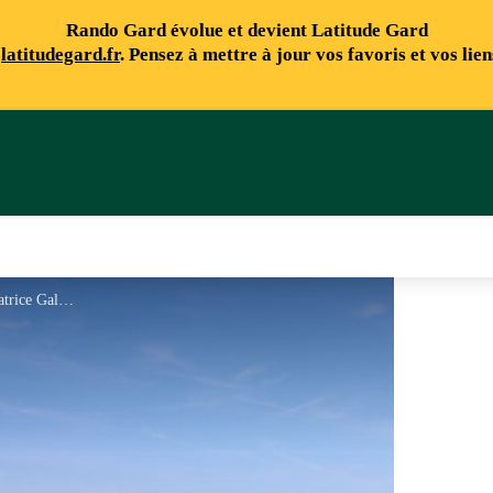
Rando Gard évolue et devient Latitude Gard
e
latitudegard.fr
. Pensez à mettre à jour vos favoris et vos lie
Au dessus de Dourbies - Béatrice Galzin