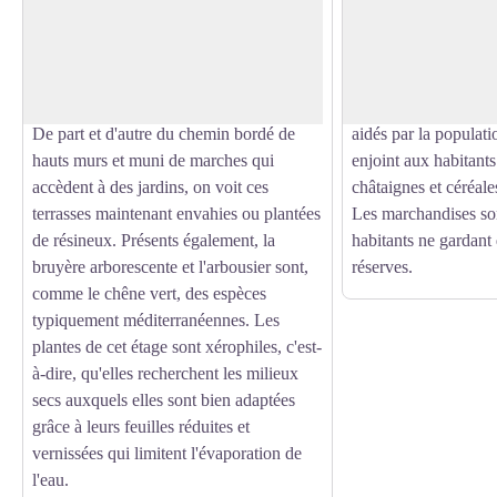
Le début de l'itinéraire chemine à l'étage
À Valleraugue, dans l
du chêne vert. Ce dernier occupe
interdit d'exporter d
Voir l'image en plein écran
normalement le versant méditerranéen où
famines ou de périod
il abonde jusqu'à 500 m. Ici il a été
1783, pendant la gue
supprimé au profit de terrasses de culture.
afin de couper les vi
De part et d'autre du chemin bordé de
aidés par la populati
hauts murs et muni de marches qui
enjoint aux habitants
accèdent à des jardins, on voit ces
châtaignes et céréale
terrasses maintenant envahies ou plantées
Les marchandises sont
de résineux. Présents également, la
habitants ne gardant
bruyère arborescente et l'arbousier sont,
réserves.
comme le chêne vert, des espèces
typiquement méditerranéennes. Les
plantes de cet étage sont xérophiles, c'est-
à-dire, qu'elles recherchent les milieux
secs auxquels elles sont bien adaptées
grâce à leurs feuilles réduites et
vernissées qui limitent l'évaporation de
l'eau.