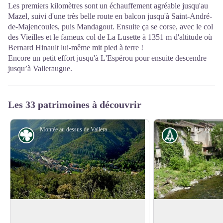
Les premiers kilomètres sont un échauffement agréable jusqu'au
Mazel, suivi d'une très belle route en balcon jusqu'à Saint-André-
de-Majencoules, puis Mandagout. Ensuite ça se corse, avec le col
des Vieilles et le fameux col de La Lusette à 1351 m d'altitude où
Bernard Hinault lui-même mit pied à terre !
Encore un petit effort jusqu'à L'Espérou pour ensuite descendre
jusqu’à Valleraugue.
Les 33 patrimoines à découvrir
Montée au dessus de Valleraugue - © Michel Monnot
Valleraugue - n
Flore
Histoire
Étage méditerranéen
1703