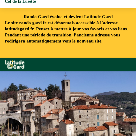
Col de la Lusette
Rando Gard évolue et devient Latitude Gard
Le site rando.gard.fr est désormais accessible à l’adresse
latitudegard.fr
. Pensez à mettre à jour vos favoris et vos liens.
Pendant une période de transition, l’ancienne adresse vous
redirigera automatiquement vers le nouveau site.
Rando Gard
Le village de St André de Majencoules - Béatrice Galzin