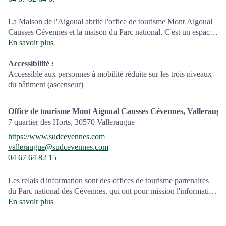
La Maison de l'Aigoual abrite l'office de tourisme Mont Aigoual
Causses Cévennes et la maison du Parc national. C'est un espace
d’accueil, d'information et de sensibilisation sur le Parc national
En savoir plus
des Cévennes et ses actions, sur l'offre de découverte et
Accessibilité
:
d'animation ainsi que les règles à adopter en cœur de Parc.
Accessible aux personnes à mobilité réduite sur les trois niveaux
Sur place : expositions temporaires, animations au départ du site
du bâtiment (ascenseur)
et boutique
Office de tourisme Mont Aigoual Causses Cévennes, Valleraugu
7 quartier des Horts,
30570
Valleraugue
https://www.sudcevennes.com
valleraugue@sudcevennes.com
04 67 64 82 15
Les relais d'information sont des offices de tourisme partenaires
du Parc national des Cévennes, qui ont pour mission l'information
et la sensibilisation sur l'offre de découverte et d'animations ainsi
En savoir plus
que les règles à adopter en cœur de Parc.