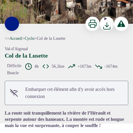
Imprimer
Télécharger
Signaler 
>>
Accueil
>
Cyclo
>
Col de la Lusette
Val-d'Aigoual
Col de la Lusette
Difficile
4h
56,2km
+1673m
-1674m
Boucle
Voir l'image en plein écran
Embarquer cet élément afin d'y avoir accès hors
connexion
La route suit tranquillement la rivière de l’Hérault et
serpente autour des hameaux. La montée est rude et longue
mais la vue est surprenante, à couper le souffle !