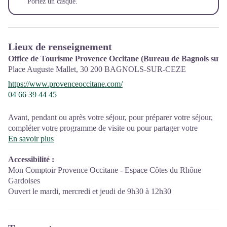
Portez un casque.
Lieux de renseignement
Office de Tourisme Provence Occitane (Bureau de Bagnols sur 
Place Auguste Mallet,
30 200
BAGNOLS-SUR-CEZE
https://www.provenceoccitane.com/
04 66 39 44 45
Avant, pendant ou après votre séjour, pour préparer votre séjour,
compléter votre programme de visite ou pour partager votre
expérience, les conseillères en séjour des différents Comptoirs
En savoir plus
d’Information Touristique du territoire sont là pour vous
Accessibilité
:
accompagner et vous conseiller!
Mon Comptoir Provence Occitane - Espace Côtes du Rhône
La destination Provence Occitane est pourvue de 2 Comptoirs
Gardoises
d’Information Touristique ouverts à l’année à Pont-Saint-Esprit
Ouvert le mardi, mercredi et jeudi de 9h30 à 12h30
Bagnols-sur-Cèze et de deux bureaux d'information touristique
saisonniers à Goudargues et Aiguèze. Sans oublier nos
conseillères mobiles que vous croiserez peut-être lors de vos