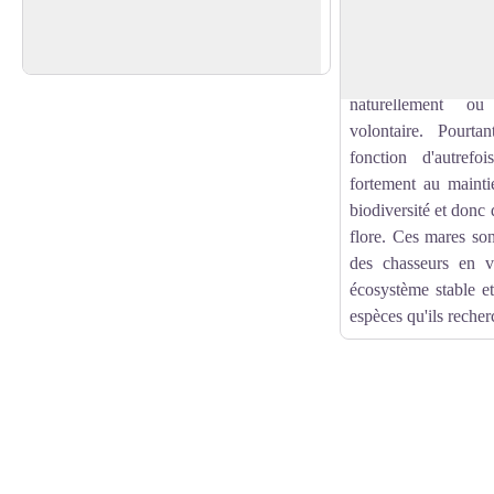
Voir l'image en plein écran
avec douceur et fraîcheur, même au plus
besoins en eau liés
fort de l’été !
fait du développeme
potable, beaucoup d
naturellement o
volontaire. Pourta
fonction d'autrefoi
fortement au maintie
biodiversité et donc d
flore. Ces mares son
des chasseurs en v
écosystème stable e
espèces qu'ils recher