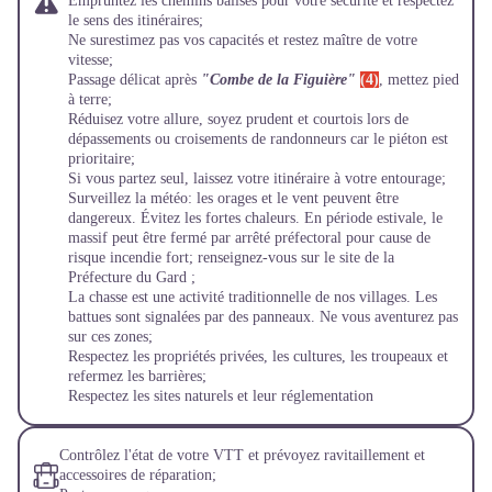
Empruntez les chemins balisés pour votre sécurité et respectez
le sens des itinéraires;
Ne surestimez pas vos capacités et restez maître de votre
vitesse;
Passage délicat après
"Combe de la Figuière"
(4)
, mettez pied
à terre;
Réduisez votre allure, soyez prudent et courtois lors de
dépassements ou croisements de randonneurs car le piéton est
prioritaire;
Si vous partez seul, laissez votre itinéraire à votre entourage;
Surveillez la météo: les orages et le vent peuvent être
dangereux. Évitez les fortes chaleurs. En période estivale, le
massif peut être fermé par arrêté préfectoral pour cause de
risque incendie fort; renseignez-vous sur le site de la
Préfecture du Gard ;
La chasse est une activité traditionnelle de nos villages. Les
battues sont signalées par des panneaux. Ne vous aventurez pas
sur ces zones;
Respectez les propriétés privées, les cultures, les troupeaux et
refermez les barrières;
Respectez les sites naturels et leur réglementation
Contrôlez l'état de votre VTT et prévoyez ravitaillement et
accessoires de réparation;