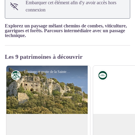
Embarquer cet élément afin d'y avoir accès hors
connexion
Explorez un paysage mêlant chemins de combes, viticulture,
garrigues et forêts. Parcours intermédiaire avec un passage
technique.
Les 9 patrimoines à découvrir
Ermitage et grotte de la Sainte Baume à Lirac au coeur des vignes - OT PROVENCE OCCITANE
Patrimoine
Eau
Ermitage et grotte de la Sainte Baume
Une mare ici ?
Plus qu’un lieu de recueillement, c’est
La plupart des mares
une halte paisible qui vous accueillera
entretenues afin 