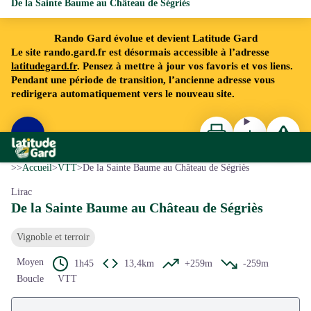
De la Sainte Baume au Château de Ségriès
Rando Gard évolue et devient Latitude Gard
Le site rando.gard.fr est désormais accessible à l’adresse
latitudegard.fr
. Pensez à mettre à jour vos favoris et vos liens.
Pendant une période de transition, l’ancienne adresse vous
redirigera automatiquement vers le nouveau site.
Imprimer
Télécharger
Signaler 
Voir l'image en plein écran
Rando Gard
©OT Provence Occitane
>>
Accueil
>
VTT
>
De la Sainte Baume au Château de Ségriès
Lirac
De la Sainte Baume au Château de Ségriès
Vignoble et terroir
Moyen
1h45
13,4km
+259m
-259m
Boucle
VTT