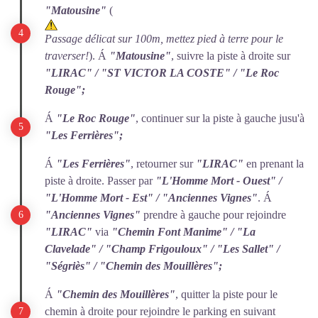
"Matousine"
(
Passage délicat sur 100m, mettez pied à terre pour le
traverser!
). Á
"Matousine"
, suivre la piste à droite sur
"LIRAC" / "ST VICTOR LA COSTE" / "Le Roc
Rouge";
Á
"Le Roc Rouge"
, continuer sur la piste à gauche jusu'à
"Les Ferrières";
Á
"Les Ferrières"
, retourner sur
"LIRAC"
en prenant la
piste à droite. Passer par
"L'Homme Mort - Ouest" /
"L'Homme Mort - Est" / "Anciennes Vignes"
. Á
"Anciennes Vignes"
prendre à gauche pour rejoindre
"LIRAC"
via
"Chemin Font Manime" / "La
Clavelade" / "Champ Frigouloux" / "Les Sallet" /
"Ségriès" / "Chemin des Mouillères";
Á
"Chemin des Mouillères"
, quitter la piste pour le
chemin à droite pour rejoindre le parking en suivant