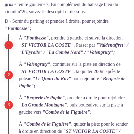
gras
et entre guillemets. En complément du balisage bleu du
circuit n°26, suivez le descriptif ci-dessous:
D - Sortir du parking et prendre à droite, pour rejoindre
"Fontbesse"
;
Á
"Fontbesse"
, prendre à gauche et suivre la direction
"ST VICTOR LA COSTE"
. Passer par
"Valdenaffret" /
"L'Eyrolle" / "La Combe Nord"
/ "Valengruty";
Á
"Valengruty"
, continuer sur la piste en direction de
"ST VICTOR LA COSTE"
, la quitter 200m après le
poteau
"Le Quart du Roy"
pour rejoindre
"Bergerie de
Papite";
Á
"Bergerie de Papite"
, prendre à droite pour rejoindre
"La Grande Montagne"
, puis poursuivre sur la piste à
gauche vers
"Combe de la Figuière";
Á
"Combe de la Figuière"
, quitter la piste pour le sentier
à droite en direction de
"ST VICTOR LA COSTE"
/