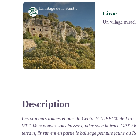
Ermitage de la Sainte Baume à Lirac - OT PROVENCEOCCITANE
Patrimoine
Lirac
Un village miracl
Voir l'image en plein écran
Description
Voir l'image en plein écran
Les parcours rouges et noir du Centre VTT-FFC® de Lirac n
VTT. Vous pouvez vous laisser guider avec la trace GPX / 
terrain, ils suivent en partie le balisage peinture jaune du R