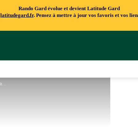
Rando Gard évolue et devient Latitude Gard
e
latitudegard.fr
. Pensez à mettre à jour vos favoris et vos lie
©OT Provence Occitane