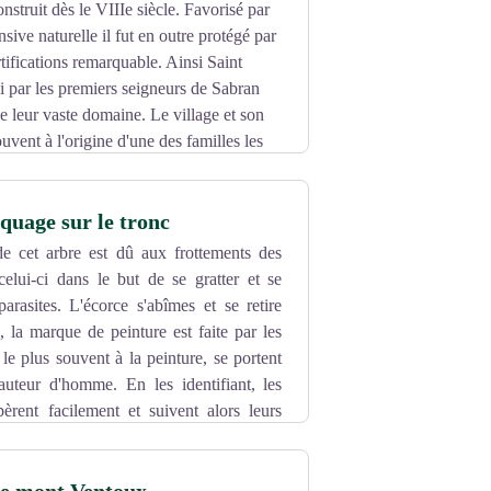
onstruit dès le VIIIe siècle. Favorisé par
sive naturelle il fut en outre protégé par
tifications remarquable. Ainsi Saint
si par les premiers seigneurs de Sabran
 leur vaste domaine. Le village et son
ouvent à l'origine d'une des familles les
 château, un des plus forts du midi de la
omprenant douze tours et une partie du
uage sur le tronc
e cet arbre est dû aux frottements des
elui-ci dans le but de se gratter et se
arasites. L'écorce s'abîmes et se retire
 la marque de peinture est faite par les
 le plus souvent à la peinture, se portent
auteur d'homme. En les identifiant, les
èrent facilement et suivent alors leurs
 Les couleurs chaudes (rouges, orange,
ouleurs froides (blanc, vert, bleu), sont
 veillent ensuite à ce que les consignes