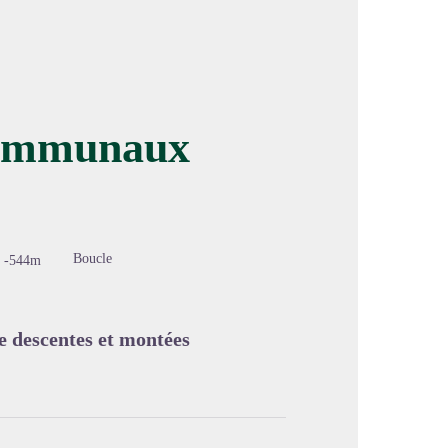
 communaux
image en plein écran
Boucle
-544m
re descentes et montées