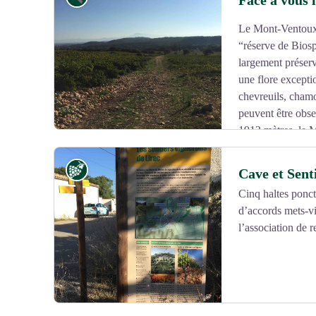
Face à vous 
données soient respectées.
Le Mont-Ventoux e
Voir l'image en plein écran
“réserve de Bios
largement préserv
une flore excepti
chevreuils, chamo
peuvent être obse
1912 mètres, le 
son surnom de « Géant de Provence ». Depuis son somme
vue y est superbe. Lorsque le temps est clair, on peut
Vignoble et terroir
Cave et Sent
Sud et le Mont Blanc enneigé au Nord...
Cinq haltes ponct
Connu dans le monde entier, grâce notamment aux arriv
d’accords mets-vi
Voir l'image en plein écran
Mont Ventoux attire des cyclistes de tous bords qui vien
l’association de r
l'ascension de ses versants pentus. Le superbe massif d
faire le plein de nature et se balader en famille. En hive
raquettes. En été, place à la rando, au vélo, au VTT, 
Et quelle que soit la saison, le Mont Ventoux est le par
peinture ou encore de photo animalière.