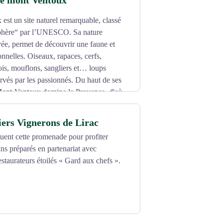
le mont Ventoux
st un site naturel remarquable, classé
phère“ par l’UNESCO. Sa nature
ée, permet de découvrir une faune et
onnelles. Oiseaux, rapaces, cerfs,
is, mouflons, sangliers et… loups
rvés par les passionnés. Du haut de ses
Mont-Ventoux domine la Provence, d'où
t, au paysage minéral et lunaire, la
 même apercevoir la mer Méditerranée au
iers Vignerons de Lirac
uent cette promenade pour profiter
ées spectaculaires du Tour de France, le
ns préparés en partenariat avec
nent à leur tour relever le défi de
estaurateurs étoilés « Gard aux chefs ».
u Mont Ventoux est le lieu idéal pour
r, on y pratique le ski et la randonnée en
aux promenades à cheval ou au parapente.
adis des amateurs de rando, de nature, de