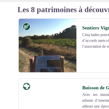
Les 8 patrimoines à découv
Vignoble et terroir
Sentiers Vig
Cinq haltes ponct
d’accords mets-vi
l’association de r
Flore
Buisson de 
Avec ses innom
arbuste d’orneme
Voir l'image en plein écran
ailleurs une épic