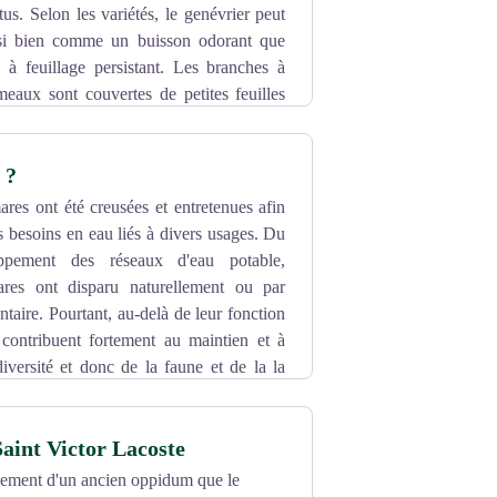
us. Selon les variétés, le genévrier peut
ssi bien comme un buisson odorant que
à feuillage persistant. Les branches à
meaux sont couvertes de petites feuilles
enévrier est très utilisé pour ses vertus
t digestif. L’huile essentielle extraite du
 ?
rticulation comme l’arthrite ou la myalgie.
nces rénales. Le genévrier est aussi très
res ont été creusées et entretenues afin
 besoins en eau liés à divers usages. Du
ppement des réseaux d'eau potable,
res ont disparu naturellement ou par
aire. Pourtant, au-delà de leur fonction
s contribuent fortement au maintien et à
diversité et donc de la faune et de la la
eurs en vue de maintenir un écosystème
aint Victor Lacoste
acement d'un ancien oppidum que le