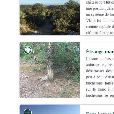
château fort fût c
Voir l'image en plein écran
une position défen
un système de for
Victor fut-il choi
comme capitale de
château fort se tr
plus illustres de la noblesse française, les Sabran. Leur
France était environné d'une triple enceinte fortifiée c
Flore
Étrange marq
village.
L'usure au bas d
animaux contre c
Voir l'image en plein écran
débarrasser des p
peu à peu. Aussi,
bucherons, faites
sur le tronc à h
bucherons se rep
recommandations colorimétriques ou typographiques.
jaune) indiquent les arbres à enlever tandis que les c
Point de vue
utilisées pour des marquages pérennes. Les forestiers