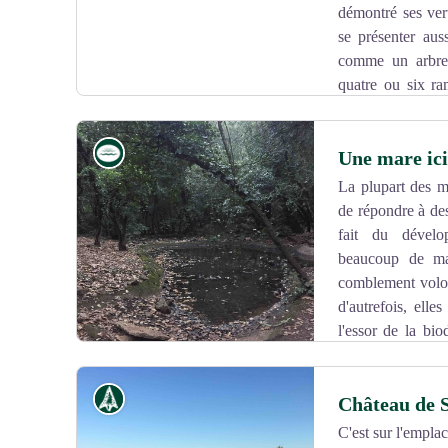
démontré ses vert
se présenter au
comme un arbre 
quatre ou six ra
serrées les unes contre les autres. De nos jours, le g
thérapeutiques et ses bienfaits sur le système urinaire e
Eau
Une mare ici
genévrier sert, quant à elle, à traiter les problèmes d’a
Le genévrier ne convient, toutefois, pas aux insuffisa
La plupart des ma
apprécié pour ses qualités aromatiques.
de répondre à des
Voir l'image en plein écran
fait du dévelo
beaucoup de ma
comblement volont
d'autrefois, elle
l'essor de la bio
flore. Ces mares sont souvent créées par des chass
stable et par conséquent des espèces qu'ils recherchent.
Histoire
Château de S
C'est sur l'empl