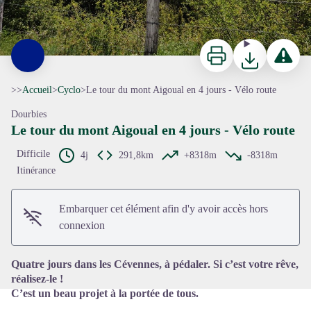
Imprimer
Télécharger
Signaler 
>>
Accueil
>
Cyclo
>
Le tour du mont Aigoual en 4 jours - Vélo route
Dourbies
Le tour du mont Aigoual en 4 jours - Vélo route
Difficile
4j
291,8km
+8318m
-8318m
Itinérance
Voir l'image en plein écran
Embarquer cet élément afin d'y avoir accès hors
connexion
Quatre jours dans les Cévennes, à pédaler. Si c’est votre rêve,
réalisez-le !
C’est un beau projet à la portée de tous.