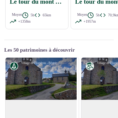
Le tour du mont Aigoual en 4 jours - jour 1
Moyen
Moyen
5h
65km
5h
70,9k
+1358m
+1957m
Les 50 patrimoines à découvrir
Village de l'Espérou - Béatrice Galzin
Histoire
Patrimoine
L'Espérou
L'Espérou
Calé au pied du bois
Le village de L’Espérou se situe à la
sur les plateaux du 