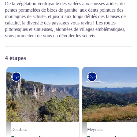
De la végétation verdoyante des vallées aux causses arides, des
pentes pommelées de blocs de granite, aux dents pointues des
montagnes de schiste, et jusqu’aux longs défilés des falaises de
calcaire, la diversité des paysages vous ravira ! Les routes
pittoresques et sinueuses, jalonnées de villages emblématiques,
vous promettent de vous en dévoiler les secrets.
4 étapes
Cyclo
Cyclo
Gorges de la Jonte - Béatrice Galzin
Vue sur le Fageas - béatrice Galzin
Dourbies
Meyrueis