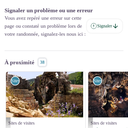
Signaler un problème ou une erreur
Vous avez repéré une erreur sur cette
page ou constaté un problème lors de
Signaler
votre randonnée, signalez-les nous ici :
À proximité
38
Sites de visites
Sites de visites
Sites de visites
Sites de visites
Abbaye Notre Dame du Bonheur - Droits gérés
Canyon souterrain - ©Abî