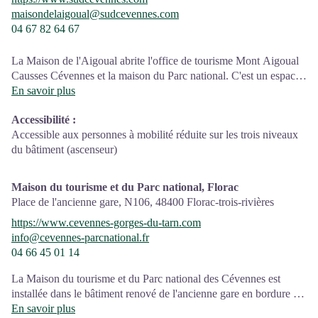
maisondelaigoual@sudcevennes.com
04 67 82 64 67
La Maison de l'Aigoual abrite l'office de tourisme Mont Aigoual
Causses Cévennes et la maison du Parc national. C'est un espace
d’accueil, d'information et de sensibilisation sur le Parc national
En savoir plus
des Cévennes et ses actions, sur l'offre de découverte et
Accessibilité
:
d'animation ainsi que les règles à adopter en cœur de Parc.
Accessible aux personnes à mobilité réduite sur les trois niveaux
Sur place : expositions temporaires, animations au départ du site
du bâtiment (ascenseur)
et boutique
Maison du tourisme et du Parc national, Florac
Place de l'ancienne gare, N106,
48400
Florac-trois-rivières
https://www.cevennes-gorges-du-tarn.com
info@cevennes-parcnational.fr
04 66 45 01 14
La Maison du tourisme et du Parc national des Cévennes est
installée dans le bâtiment renové de l'ancienne gare en bordure de
la N106. C'est un espace , d’accueil, d'information et de
En savoir plus