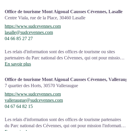
sensibilisation sur l'offre de découverte du territoire, ainsi que sur
les règles à adopter en cœur de Parc, mutualisé entre les équipes
Office de tourisme Mont Aigoual Causses Cévennes, Lasalle
de l'office de tourisme et du Parc.
Centre Viala, rue de la Place,
30460
Lasalle
Une expo interactive présente le Parc national des Cévennes et
https://www.sudcevennes.com
ses actions.
lasalle@sudcevennes.com
04 66 85 27 27
Sur place : Une boutique, librairie découverte et produits siglés
PNC.
Ouvert toute l'année (se renseigner sur les jours et horaires en
Les relais d'information sont des offices de tourisme ou sites
saison hivernale).
partenaires du Parc national des Cévennes, qui ont pour mission
l'information et la sensibilisation sur l'offre de découverte et
En savoir plus
d'animations ainsi que les règles à adopter en cœur de Parc.
Office de tourisme Mont Aigoual Causses Cévennes, Valleraugu
Ouvert toute l'année (se renseigner pour les jours et horaires
7 quartier des Horts,
30570
Valleraugue
d'ouverture en période hivernale)
https://www.sudcevennes.com
valleraugue@sudcevennes.com
04 67 64 82 15
Les relais d'information sont des offices de tourisme partenaires
du Parc national des Cévennes, qui ont pour mission l'information