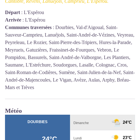
Cantobre, Revens, Lanuéjols, Camprieu, L’Espérou.
Départ
:
L'Espérou
Arrivée
:
L'Espérou
Communes traversées
:
Dourbies, Val-d'Aigoual, Saint-
Sauveur-Camprieu, Lanuéjols, Saint-André-de-Vézines, Veyreau,
Peyreleau, Le Rozier, Saint-Pierre-des-Tripiers, Hures-la-Parade,
Meyrueis, Gatuzières, Fraissinet-de-Fourques, Vebron, Le
Pompidou, Bassurels, Saint-André-de-Valborgne, Les Plantiers,
Saumane, L'Estréchure, Soudorgues, Lasalle, Colognac, Cros,
Saint-Roman-de-Codières, Sumène, Saint-Julien-de-la-Nef, Saint-
André-de-Majencoules, Le Vigan, Avèze, Aulas, Arphy, Bréau-
Mars et Trèves
Météo