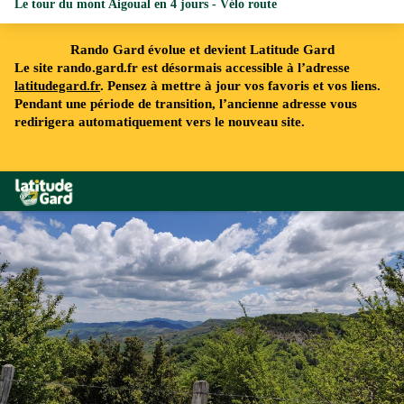
Le tour du mont Aigoual en 4 jours - Vélo route
Rando Gard évolue et devient Latitude Gard
Le site rando.gard.fr est désormais accessible à l’adresse
latitudegard.fr
. Pensez à mettre à jour vos favoris et vos liens.
Pendant une période de transition, l’ancienne adresse vous
redirigera automatiquement vers le nouveau site.
Rando Gard
Vallée Française, vue de la Can - Béatrice Galzin