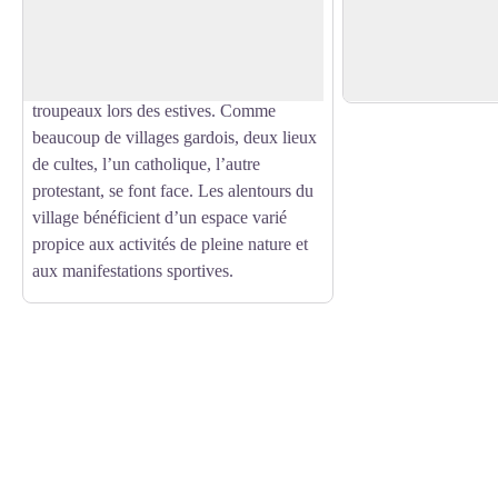
jonction entre les communes de Dourbies
Voir l'image en plein écran
à 1230 m. d'altitude, 
et de Valleraugue. Il est traversé par une
l'Espérou s'étale su
draille de transhumance, voie de
Val d'Aigoual et Dou
circulation des bergers avec leurs
troupeaux lors des estives. Comme
beaucoup de villages gardois, deux lieux
de cultes, l’un catholique, l’autre
protestant, se font face. Les alentours du
village bénéficient d’un espace varié
propice aux activités de pleine nature et
aux manifestations sportives.