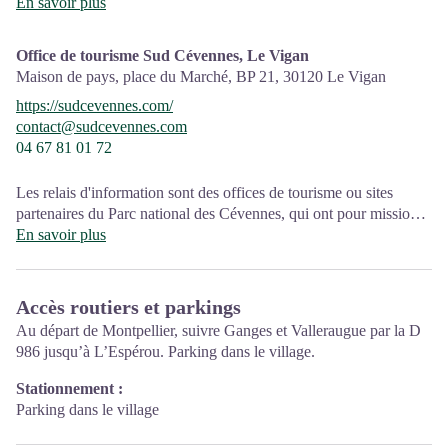
et la sensibilisation sur l'offre de découverte et d'animations ainsi
En savoir plus
que les règles à adopter en cœur de Parc.
Office de tourisme Sud Cévennes, Le Vigan
Ouvert toute l'année (se renseigner pour les jours et horaires
Maison de pays, place du Marché, BP 21,
30120
Le Vigan
d'ouverture en période hivernale)
https://sudcevennes.com/
contact@sudcevennes.com
04 67 81 01 72
Les relais d'information sont des offices de tourisme ou sites
partenaires du Parc national des Cévennes, qui ont pour mission
l'information et la sensibilisation sur l'offre de découverte et
En savoir plus
d'animations ainsi que les règles à adopter en cœur de Parc.
Ouvert toute l'année (se renseigner pour les jours et horaires
Accès routiers et parkings
d'ouverture en période hivernale)
Au départ de Montpellier, suivre Ganges et Valleraugue par la D
986 jusqu’à L’Espérou. Parking dans le village.
Stationnement :
Parking dans le village